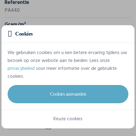
Referentie
PA440
Gram/m²
140 g/m²
Cookies
Samenstelling
We gebruiken cookies om u een betere ervaring tijdens uw
100% Polyester
bezoek op onze website aan te bieden. Lees onze
privacybeleid
voor meer informatie over de gebruikte
4 beschikbare maten
cookies.
Cookies aanvaarden
6/8 jaar
8/10 jaar
10/12 jaar
14/15 jaar
Keuze cookies
Technisch papier