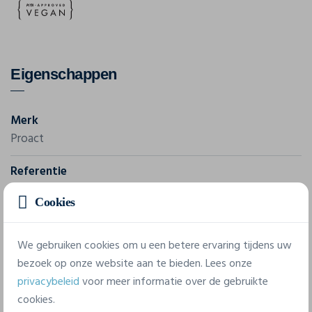
Eigenschappen
Merk
Proact
Referentie
PA4027
Cookies
Gram/m²
260 g/m²
We gebruiken cookies om u een betere ervaring tijdens uw
bezoek op onze website aan te bieden. Lees onze
Samenstelling
privacybeleid
voor meer informatie over de gebruikte
100% Polyester
cookies.