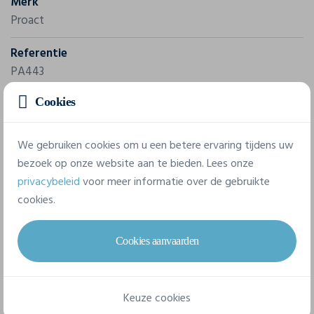
Merk
Proact
Referentie
PA443
Cookies
Gram/m²
140 g/m²
We gebruiken cookies om u een betere ervaring tijdens uw
Samenstelling
bezoek op onze website aan te bieden. Lees onze
100% Polyester
privacybeleid
voor meer informatie over de gebruikte
cookies.
6 beschikbare maten
Cookies aanvaarden
XS
S
M
L
XL
XXL
Keuze cookies