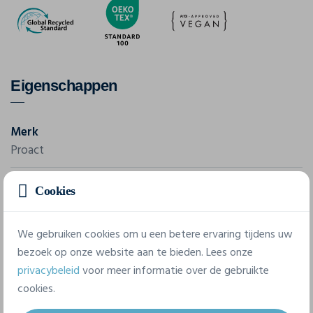
Eigenschappen
Merk
Proact
Referentie
Cookies
PA4013
Gram/m²
We gebruiken cookies om u een betere ervaring tijdens uw
130 g/m²
bezoek op onze website aan te bieden. Lees onze
privacybeleid
voor meer informatie over de gebruikte
Samenstelling
cookies.
100% Polyester