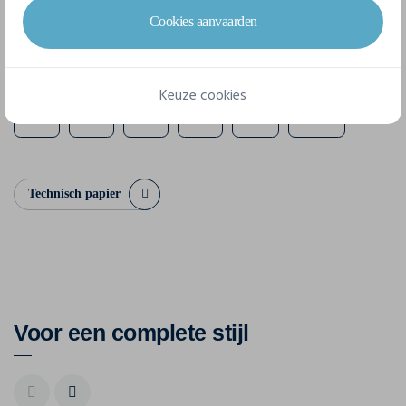
Cookies aanvaarden
6 beschikbare maten
Keuze cookies
XS
S
M
L
XL
XXL
Technisch papier
Voor een complete stijl