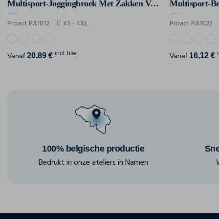
Multisport-Joggingbroek Met Zakken Volwassene
Multisport-B
Proact PA1012
XS - 4XL
Proact PA1022
incl. btw
20,89 €
16,12 €
Vanaf
Vanaf
100% belgische productie
Sne
Bedrukt in onze ateliers in Namen