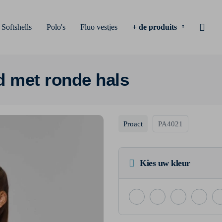
Softshells
Polo's
Fluo vestjes
+ de produits
d met ronde hals
Proact
PA4021
Kies uw kleur