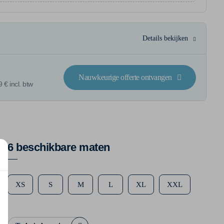
Details bekijken
Nauwkeurige offerte ontvangen
 € incl. btw
6 beschikbare maten
XS
S
M
L
XL
XXL