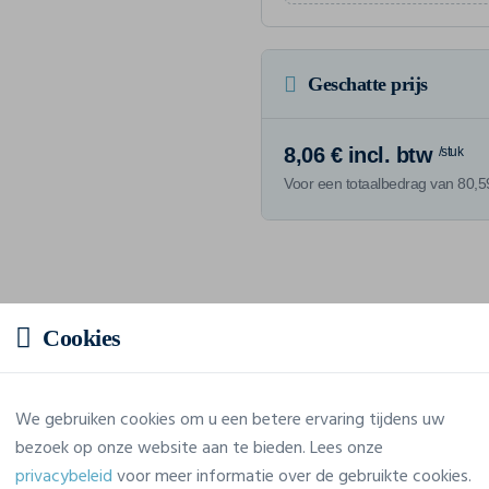
Geschatte prijs
8,06 € incl. btw
/stuk
Voor een totaalbedrag van 80,59
Eigenschappen
Cookies
Merk
Proact
We gebruiken cookies om u een betere ervaring tijdens uw
Referentie
PA4021
bezoek op onze website aan te bieden. Lees onze
privacybeleid
voor meer informatie over de gebruikte cookies.