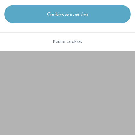
Gram/m²
130 g/m²
Cookies aanvaarden
Samenstelling
50% Polyester, 25% Katoen, 25% Viscose
Keuze cookies