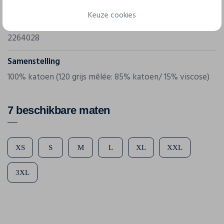
Printer
Keuze cookies
Referentie
2264028
Samenstelling
100% katoen (120 grijs mêlée: 85% katoen/ 15% viscose)
7 beschikbare maten
XS
S
M
L
XL
XXL
3XL