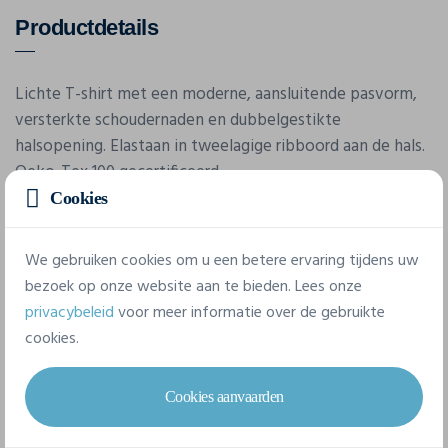
Productdetails
Lichte T-shirt met een moderne, aansluitende pasvorm,
versterkte schoudernaden en dubbelgestikte
halsopening. Elastaan in tweelagige ribboord aan de hals.
Oeko-Tex 100 gecertificeerd.
Cookies
We gebruiken cookies om u een betere ervaring tijdens uw
bezoek op onze website aan te bieden. Lees onze
privacybeleid
voor meer informatie over de gebruikte
cookies.
Eigenschappen
Cookies aanvaarden
Merk