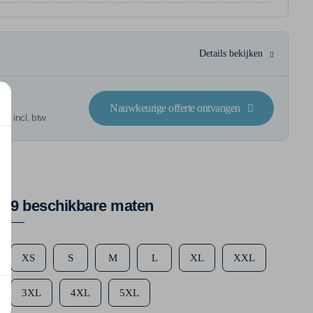
Details bekijken
Nauwkeurige offerte ontvangen
 € incl. btw
9 beschikbare maten
XS
S
M
L
XL
XXL
3XL
4XL
5XL