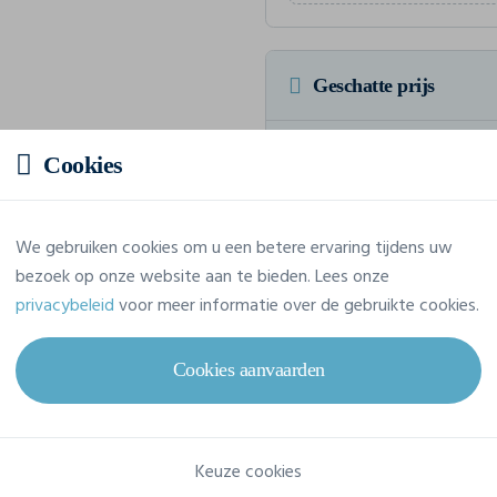
Geschatte prijs
6,97 € incl. btw
/stuk
Cookies
Voor een totaalbedrag van 69,70
We gebruiken cookies om u een betere ervaring tijdens uw
bezoek op onze website aan te bieden. Lees onze
privacybeleid
voor meer informatie over de gebruikte cookies.
Eigenschappen
Cookies aanvaarden
Merk
Printer
Referentie
2264016
Keuze cookies