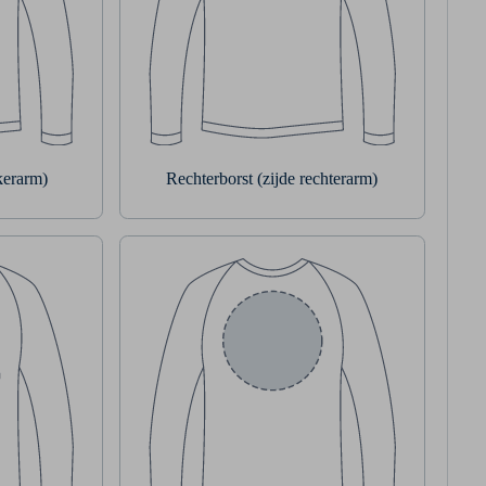
nkerarm)
Rechterborst (zijde rechterarm)