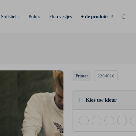
Softshells
Polo's
Fluo vestjes
+ de produits
Printer
2264016
Kies uw kleur