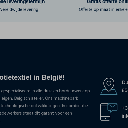
lle leveringstermijn
Gratis offerte onl
Wereldwijde levering
Offerte op maat in enkele 
tietextiel in België!
Du
85
 gespecialiseerd in alle druk-en borduurwerk op
n eigen, Belgisch atelier. Ons machinepark
 technologische ontwikkelingen. In combinatie
+3
ewerkers staat dit garant voor een
in
.