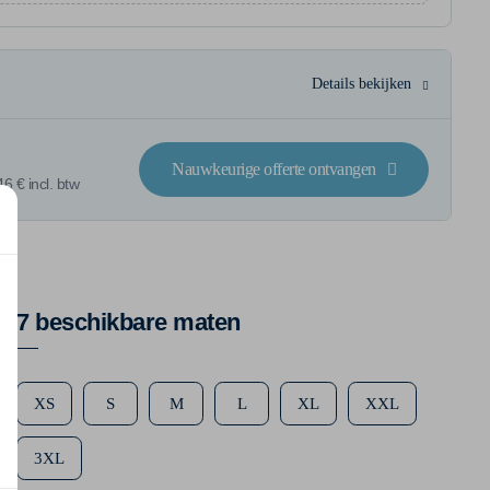
Details bekijken
Nauwkeurige offerte ontvangen
6 € incl. btw
7 beschikbare maten
XS
S
M
L
XL
XXL
3XL