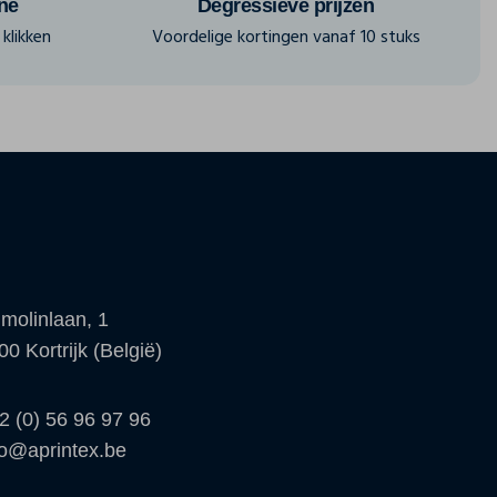
ine
Degressieve prijzen
klikken
Voordelige kortingen vanaf 10 stuks
molinlaan, 1
00 Kortrijk (België)
2 (0) 56 96 97 96
fo@aprintex.be