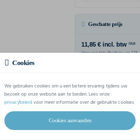
Geschatte prijs
11,85 € incl. btw
/stuk
Voor een totaalbedrag van 118,4
Cookies
We gebruiken cookies om u een betere ervaring tijdens uw
Eigenschappen
bezoek op onze website aan te bieden. Lees onze
privacybeleid
voor meer informatie over de gebruikte cookies.
Merk
Printer
Cookies aanvaarden
Referentie
2264033