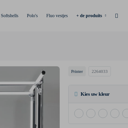
Softshells
Polo's
Fluo vestjes
+ de produits
Printer
2264033
Kies uw kleur