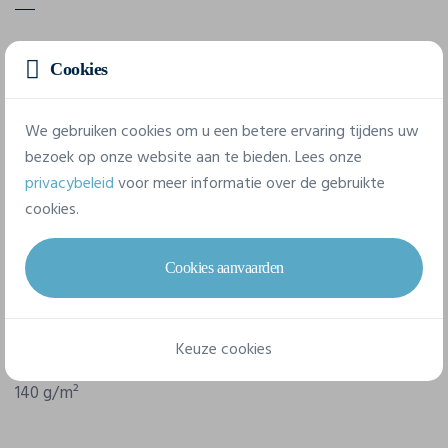
Lightweight and breathable. Double topstitching on
Cookies
sleeves and hem. Printed label for added comfort.
We gebruiken cookies om u een betere ervaring tijdens uw
Eigenschappen
bezoek op onze website aan te bieden. Lees onze
privacybeleid
voor meer informatie over de gebruikte
cookies.
Merk
Pen Duick
Cookies aanvaarden
Referentie
PK142
Keuze cookies
Gram/m²
140 g/m²