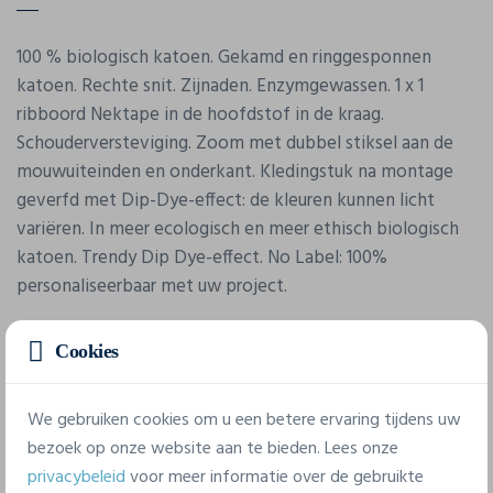
100 % biologisch katoen. Gekamd en ringgesponnen
katoen. Rechte snit. Zijnaden. Enzymgewassen. 1 x 1
ribboord Nektape in de hoofdstof in de kraag.
Schouderversteviging. Zoom met dubbel stiksel aan de
mouwuiteinden en onderkant. Kledingstuk na montage
geverfd met Dip-Dye-effect: de kleuren kunnen licht
variëren. In meer ecologisch en meer ethisch biologisch
katoen. Trendy Dip Dye-effect. No Label: 100%
personaliseerbaar met uw project.
Cookies
We gebruiken cookies om u een betere ervaring tijdens uw
bezoek op onze website aan te bieden. Lees onze
privacybeleid
voor meer informatie over de gebruikte
Eigenschappen