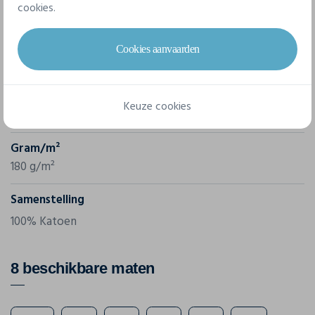
cookies.
Merk
Cookies aanvaarden
Native Spirit
Referentie
Keuze cookies
NS345
Gram/m²
180 g/m²
Samenstelling
100% Katoen
8 beschikbare maten