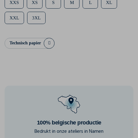
XXS
XS
S
M
L
XL
XXL
3XL
Technisch papier
100% belgische productie
Bedrukt in onze ateliers in Namen