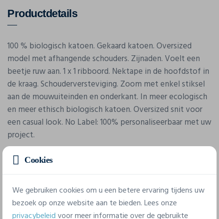
Productdetails
100 % biologisch katoen. Gekaard katoen. Oversized
model met afhangende schouders. Zijnaden. Voelt een
beetje ruw aan. 1 x 1 ribboord. Nektape in de hoofdstof in
de kraag. Schouderversteviging. Zoom met enkel stiksel
aan de mouwuiteinden en onderkant. In meer ecologisch
en meer ethisch biologisch katoen. Oversized snit voor
een casual look. No Label: 100% personaliseerbaar met uw
project.
Cookies
We gebruiken cookies om u een betere ervaring tijdens uw
bezoek op onze website aan te bieden. Lees onze
privacybeleid
voor meer informatie over de gebruikte