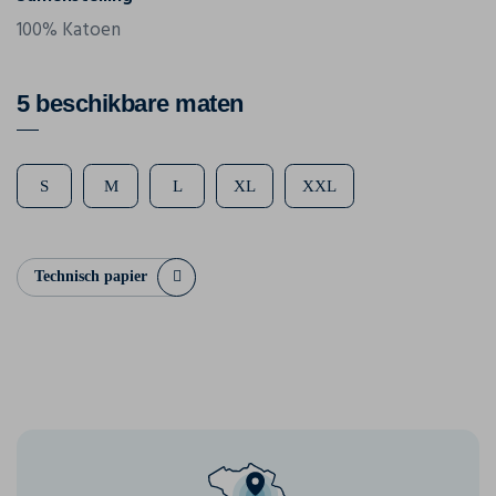
100% Katoen
5 beschikbare maten
S
M
L
XL
XXL
Technisch papier