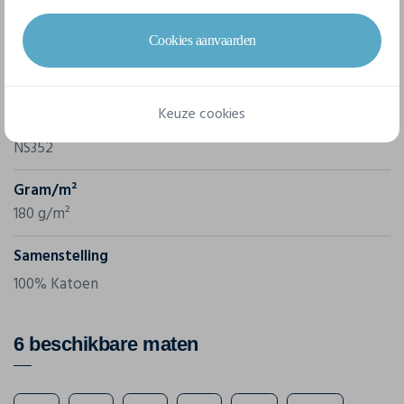
Cookies aanvaarden
Merk
Native Spirit
Keuze cookies
Referentie
NS352
Gram/m²
180 g/m²
Samenstelling
100% Katoen
6 beschikbare maten