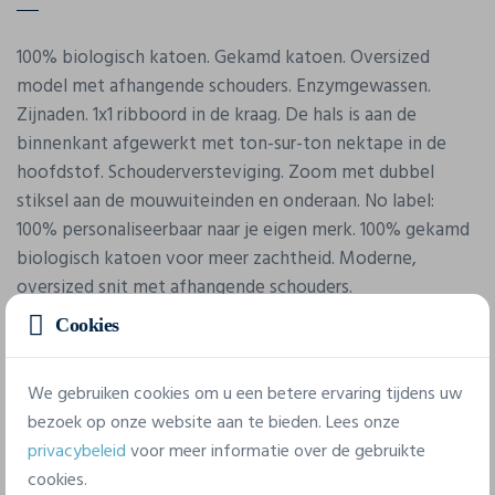
100% biologisch katoen. Gekamd katoen. Oversized
model met afhangende schouders. Enzymgewassen.
Zijnaden. 1x1 ribboord in de kraag. De hals is aan de
binnenkant afgewerkt met ton-sur-ton nektape in de
hoofdstof. Schouderversteviging. Zoom met dubbel
stiksel aan de mouwuiteinden en onderaan. No label:
100% personaliseerbaar naar je eigen merk. 100% gekamd
biologisch katoen voor meer zachtheid. Moderne,
oversized snit met afhangende schouders.
Cookies
We gebruiken cookies om u een betere ervaring tijdens uw
bezoek op onze website aan te bieden. Lees onze
privacybeleid
voor meer informatie over de gebruikte
cookies.
Eigenschappen