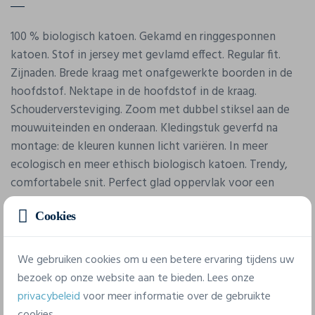
100 % biologisch katoen. Gekamd en ringgesponnen
katoen. Stof in jersey met gevlamd effect. Regular fit.
Zijnaden. Brede kraag met onafgewerkte boorden in de
hoofdstof. Nektape in de hoofdstof in de kraag.
Schouderversteviging. Zoom met dubbel stiksel aan de
mouwuiteinden en onderaan. Kledingstuk geverfd na
montage: de kleuren kunnen licht variëren. In meer
ecologisch en meer ethisch biologisch katoen. Trendy,
comfortabele snit. Perfect glad oppervlak voor een
optimale personalisatie.
Cookies
We gebruiken cookies om u een betere ervaring tijdens uw
bezoek op onze website aan te bieden. Lees onze
privacybeleid
voor meer informatie over de gebruikte
cookies.