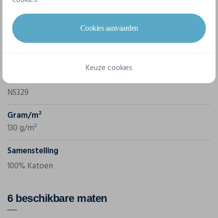
Eigenschappen
Cookies aanvaarden
Merk
Native Spirit
Keuze cookies
Referentie
NS329
Gram/m²
130 g/m²
Samenstelling
100% Katoen
6 beschikbare maten