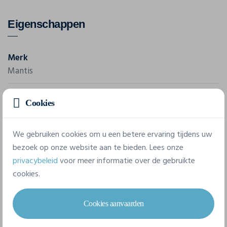
Eigenschappen
Merk
Mantis
Referentie
Cookies
M45
We gebruiken cookies om u een betere ervaring tijdens uw
3 beschikbare maten
bezoek op onze website aan te bieden. Lees onze
privacybeleid
voor meer informatie over de gebruikte
cookies.
S/M
M/L
XL
Cookies aanvaarden