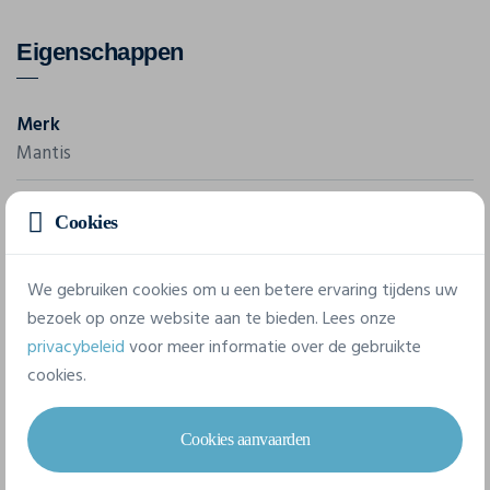
Eigenschappen
Merk
Mantis
Referentie
Cookies
M42
We gebruiken cookies om u een betere ervaring tijdens uw
3 beschikbare maten
bezoek op onze website aan te bieden. Lees onze
privacybeleid
voor meer informatie over de gebruikte
cookies.
S/M
L/XL
XXL
Cookies aanvaarden