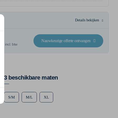
Details bekijken
Nauwkeurige offerte ontvangen
 € incl. btw
3 beschikbare maten
S/M
M/L
XL