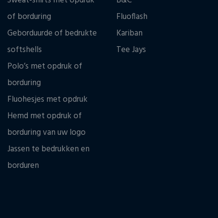
Sweat-shirts met opdruk
B&C
of borduring
Fluoflash
Geborduurde of bedrukte
Kariban
softshells
Tee Jays
Polo’s met opdruk of
borduring
Fluohesjes met opdruk
Hemd met opdruk of
borduring van uw logo
Jassen te bedrukken en
borduren