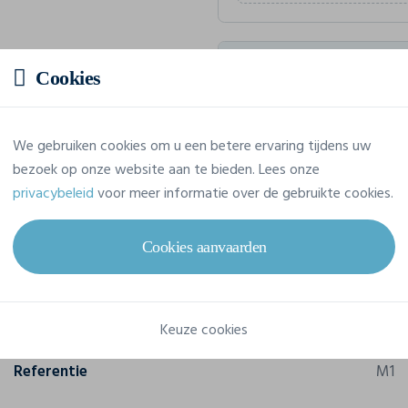
Geschatte prijs
Cookies
5,83 € incl. btw
/stuk
We gebruiken cookies om u een betere ervaring tijdens uw
Voor een totaalbedrag van 58,32
bezoek op onze website aan te bieden. Lees onze
privacybeleid
voor meer informatie over de gebruikte cookies.
Cookies aanvaarden
Eigenschappen
Merk
Mantis
Keuze cookies
Referentie
M1