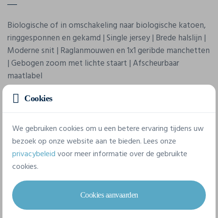
Biologische of in omschakeling naar biologische katoen,
ringgesponnen en gekamd | Single jersey | Brede halslijn |
Moderne snit | Raglanmouwen en 1x1 geribde manchetten
| Gebogen zoom met lichte staart | Afscheurbaar
maatlabel
Cookies
We gebruiken cookies om u een betere ervaring tijdens uw
bezoek op onze website aan te bieden. Lees onze
privacybeleid
voor meer informatie over de gebruikte
cookies.
Eigenschappen
Cookies aanvaarden
Merk
Mantis