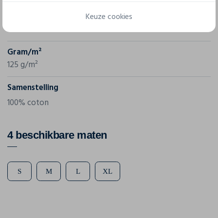
Referentie
Keuze cookies
M97
Gram/m²
125 g/m²
Samenstelling
100% coton
4 beschikbare maten
S
M
L
XL