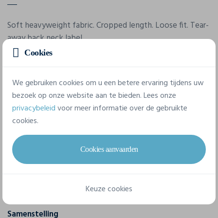
Soft heavyweight fabric. Cropped length. Loose fit. Tear-
away back neck label.
Cookies
Eigenschappen
We gebruiken cookies om u een betere ervaring tijdens uw
bezoek op onze website aan te bieden. Lees onze
Merk
privacybeleid
voor meer informatie over de gebruikte
Mantis
cookies.
Referentie
Cookies aanvaarden
M198
Gram/m²
Keuze cookies
220 g/m²
Samenstelling