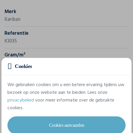
Merk
Kariban
Referentie
K3035
Gram/m²
160 g/m²
Cookies
Samenstelling
We gebruiken cookies om u een betere ervaring tijdens uw
100% Katoen
bezoek op onze website aan te bieden. Lees onze
privacybeleid
voor meer informatie over de gebruikte
5 beschikbare maten
cookies.
Cookies aanvaarden
4/6 jaar
6/8 jaar
8/10 jaar
10/12 jaar