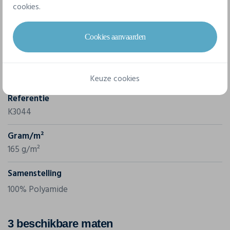
cookies.
Eigenschappen
Cookies aanvaarden
Merk
Kariban
Keuze cookies
Referentie
K3044
Gram/m²
165 g/m²
Samenstelling
100% Polyamide
3 beschikbare maten