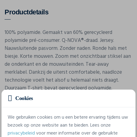
Productdetails
100% polyamide. Gemaakt van 60% gerecycleerd
polyamide pré-consumer. Q-NOVA®-draad. Jersey.
Nauwsluitende pasvorm. Zonder naden. Ronde hals met
biesje. Korte mouwen. Zoom met onzichtbaar stiksel aan
de onderkant en de mouwuiteinden. Tear-away
merklabel. Dankzij de uiterst comfortabele, naadloze
technologie voelt het alsof u helemaal niets draagt.
Duurzaam T-shirt: bevat gerecycleerd polyamide.
Afneembaar etiket, makkelijk opnieuw te labelen.
Cookies
We gebruiken cookies om u een betere ervaring tijdens uw
bezoek op onze website aan te bieden. Lees onze
privacybeleid
voor meer informatie over de gebruikte