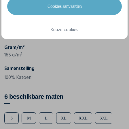
Merk
Cookies aanvaarden
Kariban
Referentie
Keuze cookies
K330
Gram/m²
165 g/m²
Samenstelling
100% Katoen
6 beschikbare maten
S
M
L
XL
XXL
3XL