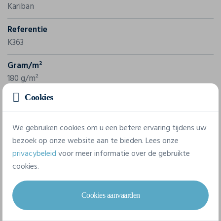
Kariban
Referentie
K363
Gram/m²
180 g/m²
Cookies
Samenstelling
100% Katoen
We gebruiken cookies om u een betere ervaring tijdens uw
bezoek op onze website aan te bieden. Lees onze
7 beschikbare maten
privacybeleid
voor meer informatie over de gebruikte
cookies.
3 maand
6 maand
9 maand
12 maand
Cookies aanvaarden
18 maand
24 maand
36 maand