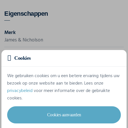
Eigenschappen
Merk
James & Nicholson
Referentie
Cookies
JN 185
We gebruiken cookies om u een betere ervaring tijdens uw
4 beschikbare maten
bezoek op onze website aan te bieden. Lees onze
privacybeleid
voor meer informatie over de gebruikte
cookies.
S
M
L
XL
Cookies aanvaarden