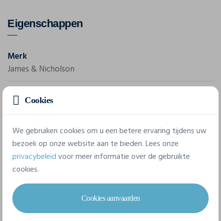
Eigenschappen
Merk
James & Nicholson
Referentie
Cookies
JN 187
We gebruiken cookies om u een betere ervaring tijdens uw
4 beschikbare maten
bezoek op onze website aan te bieden. Lees onze
privacybeleid
voor meer informatie over de gebruikte
cookies.
S
M
L
XL
Cookies aanvaarden