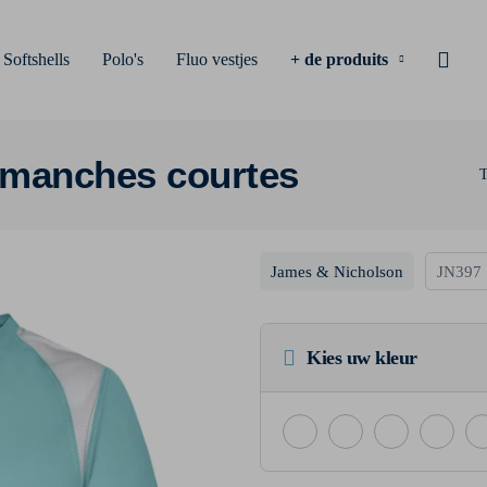
Softshells
Polo's
Fluo vestjes
+ de produits
 manches courtes
T
James & Nicholson
JN397
Kies uw kleur