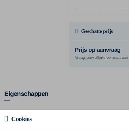
Geschatte prijs
Prijs op aanvraag
Vraag jouw offerte op maat aan
Eigenschappen
Merk
James & Nicholson
Cookies
Referentie
JN397