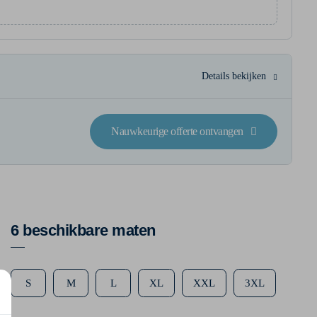
Details bekijken
Nauwkeurige offerte ontvangen
6 beschikbare maten
S
M
L
XL
XXL
3XL