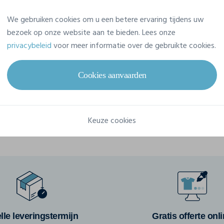
Gram/m²
140 g/m²
We gebruiken cookies om u een betere ervaring tijdens uw
bezoek op onze website aan te bieden. Lees onze
Samenstelling
privacybeleid
voor meer informatie over de gebruikte cookies.
100% polyester
Cookies aanvaarden
Keuze cookies
lle leveringstermijn
Gratis offerte onl