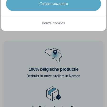
Cookies aanvaarden
S
M
L
XL
XXL
Keuze cookies
100% belgische productie
Bedrukt in onze ateliers in Namen