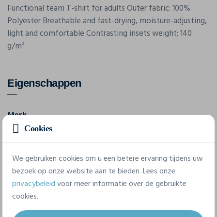
Functional team T-shirt for adults Outer fabric: 100%
Polyester Breathable and fast-drying, moisture-adjusting,
light and comfortable Contrasting insets weight: 140
g/m²
Eigenschappen
Merk
James & Nicholson
Cookies
Referentie
We gebruiken cookies om u een betere ervaring tijdens uw
JN337
bezoek op onze website aan te bieden. Lees onze
privacybeleid
voor meer informatie over de gebruikte
5 beschikbare maten
cookies.