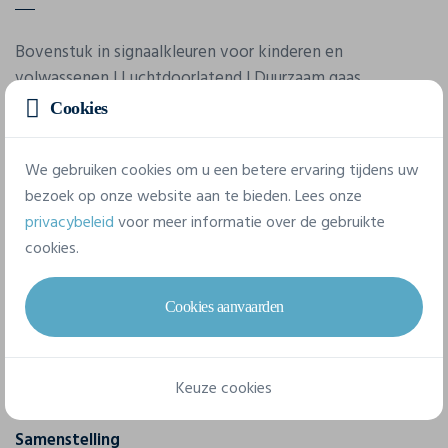
Bovenstuk in signaalkleuren voor kinderen en
volwassenen | Luchtdoorlatend | Duurzaam gaas
Cookies
Eigenschappen
We gebruiken cookies om u een betere ervaring tijdens uw
bezoek op onze website aan te bieden. Lees onze
Merk
privacybeleid
voor meer informatie over de gebruikte
James & Nicholson
cookies.
Referentie
Cookies aanvaarden
JN 372
Gram/m²
Keuze cookies
75 g/m²
Samenstelling