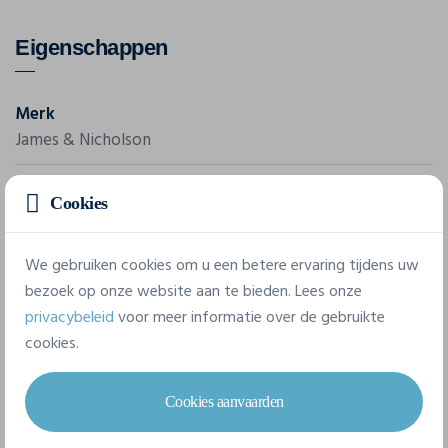
Eigenschappen
Merk
James & Nicholson
Referentie
Cookies
JN 031
We gebruiken cookies om u een betere ervaring tijdens uw
4 beschikbare maten
bezoek op onze website aan te bieden. Lees onze
privacybeleid
voor meer informatie over de gebruikte
cookies.
S
M
L
XL
Cookies aanvaarden