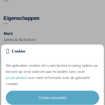
Eigenschappen
Merk
James & Nicholson
Referentie
Cookies
JN 006
We gebruiken cookies om u een betere ervaring tijdens uw
bezoek op onze website aan te bieden. Lees onze
5 beschikbare maten
privacybeleid
voor meer informatie over de gebruikte
cookies.
S
M
L
XL
XXL
Cookies aanvaarden