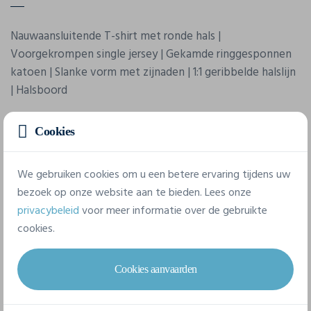
Nauwaansluitende T-shirt met ronde hals |
Voorgekrompen single jersey | Gekamde ringgesponnen
katoen | Slanke vorm met zijnaden | 1:1 geribbelde halslijn
| Halsboord
Cookies
We gebruiken cookies om u een betere ervaring tijdens uw
bezoek op onze website aan te bieden. Lees onze
privacybeleid
voor meer informatie over de gebruikte
Eigenschappen
cookies.
Merk
Cookies aanvaarden
James & Nicholson