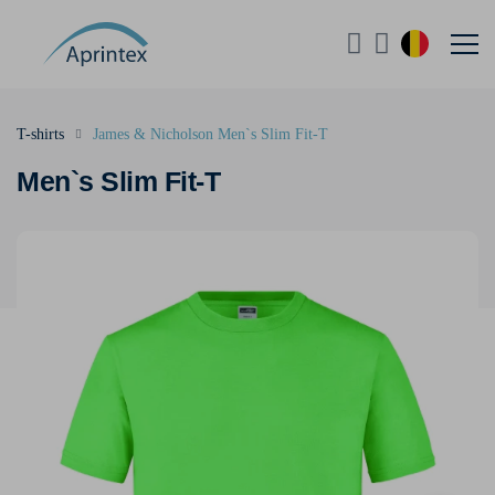
T-shirts
James & Nicholson Men`s Slim Fit-T
Men`s Slim Fit-T