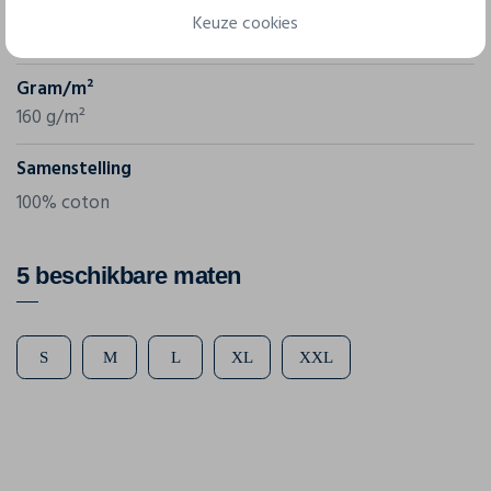
Referentie
Keuze cookies
JN911
Gram/m²
160 g/m²
Samenstelling
100% coton
5 beschikbare maten
S
M
L
XL
XXL