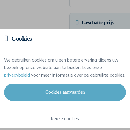
Geschatte prijs
Cookies
Prijs op aanvraag
Vraag jouw offerte op maat aan
We gebruiken cookies om u een betere ervaring tijdens uw
bezoek op onze website aan te bieden. Lees onze
privacybeleid
voor meer informatie over de gebruikte cookies.
Eigenschappen
Cookies aanvaarden
Merk
James & Nicholson
Referentie
JN327
Keuze cookies