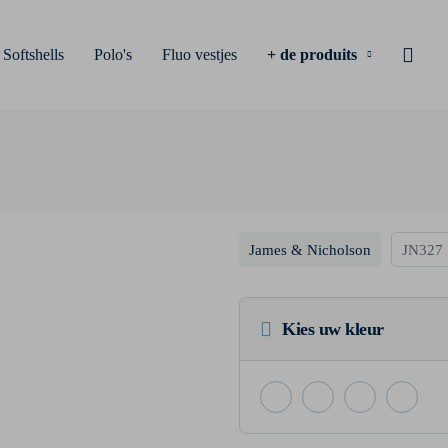
Softshells
Polo's
Fluo vestjes
+ de produits
James & Nicholson
JN327
Kies uw kleur