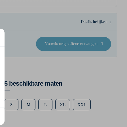
Details bekijken
Nauwkeurige offerte ontvangen
5 beschikbare maten
S
M
L
XL
XXL