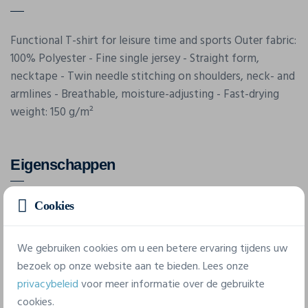
Functional T-shirt for leisure time and sports Outer fabric:
100% Polyester - Fine single jersey - Straight form,
necktape - Twin needle stitching on shoulders, neck- and
armlines - Breathable, moisture-adjusting - Fast-drying
weight: 150 g/m²
Eigenschappen
Cookies
Merk
James & Nicholson
We gebruiken cookies om u een betere ervaring tijdens uw
Referentie
bezoek op onze website aan te bieden. Lees onze
JN 358
privacybeleid
voor meer informatie over de gebruikte
cookies.