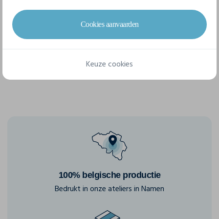
6 beschikbare maten
Cookies aanvaarden
S
M
L
XL
XXL
3XL
Keuze cookies
100% belgische productie
Bedrukt in onze ateliers in Namen