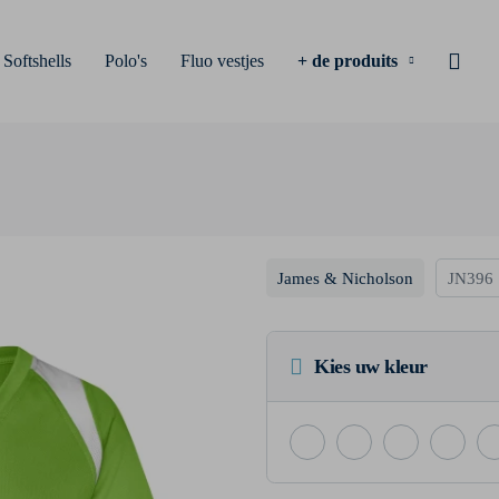
Softshells
Polo's
Fluo vestjes
+ de produits
James & Nicholson
JN396
Kies uw kleur