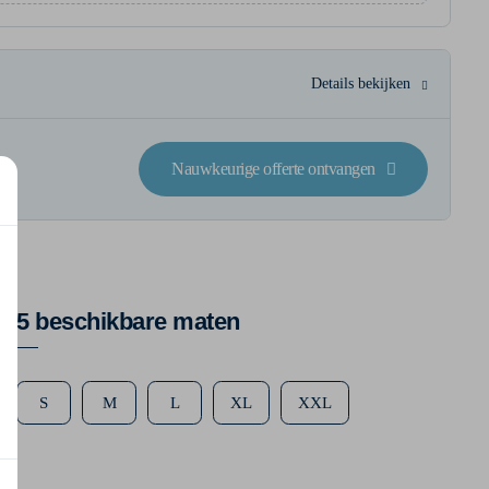
Details bekijken
Nauwkeurige offerte ontvangen
5 beschikbare maten
S
M
L
XL
XXL