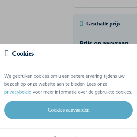
Geschatte prijs
Prijs op aanvraag
Vraag jouw offerte op maat aan
Cookies
We gebruiken cookies om u een betere ervaring tijdens uw
bezoek op onze website aan te bieden. Lees onze
Eigenschappen
privacybeleid
voor meer informatie over de gebruikte cookies.
Merk
James & Nicholson
Cookies aanvaarden
Referentie
JN396