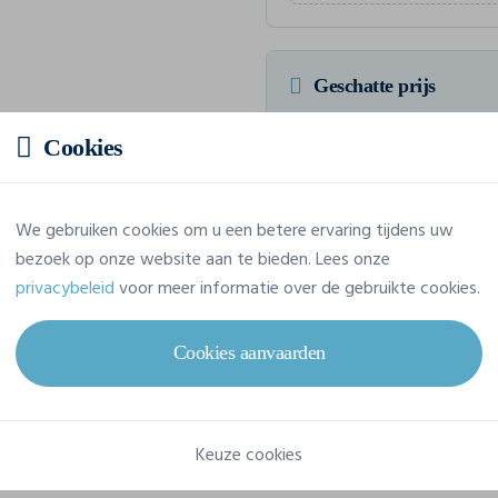
Geschatte prijs
Cookies
Prijs op aanvraag
Vraag jouw offerte op maat aan
We gebruiken cookies om u een betere ervaring tijdens uw
bezoek op onze website aan te bieden. Lees onze
privacybeleid
voor meer informatie over de gebruikte cookies.
Eigenschappen
Cookies aanvaarden
Merk
James & Nicholson
Referentie
JN329
Keuze cookies