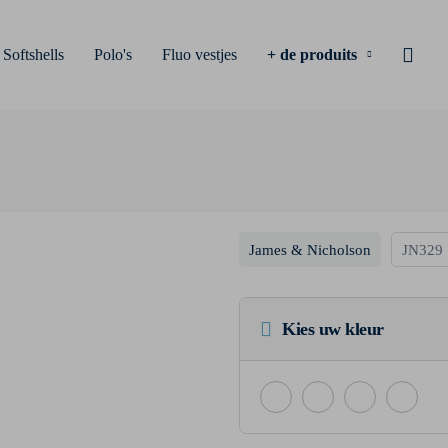
Softshells
Polo's
Fluo vestjes
+ de produits
James & Nicholson
JN329
Kies uw kleur