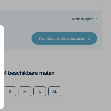
Details bekijken
Nauwkeurige offerte ontvangen
4 beschikbare maten
S
M
L
XL