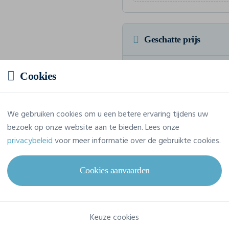
Geschatte prijs
11,88 € incl. btw
/stuk
Cookies
Voor een totaalbedrag van 118,8
We gebruiken cookies om u een betere ervaring tijdens uw
bezoek op onze website aan te bieden. Lees onze
privacybeleid
voor meer informatie over de gebruikte cookies.
Eigenschappen
Cookies aanvaarden
Merk
James-Harvest
Referentie
2134020
Keuze cookies