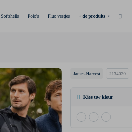
Softshells
Polo's
Fluo vestjes
+ de produits
James-Harvest
2134020
Kies uw kleur