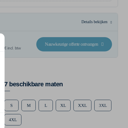
Details bekijken
Nauwkeurige offerte ontvangen
2 € incl. btw
7 beschikbare maten
S
M
L
XL
XXL
3XL
4XL