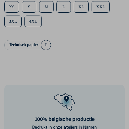
XS
S
M
L
XL
XXL
3XL
4XL
Technisch papier
100% belgische productie
Bedrukt in onze ateliers in Namen