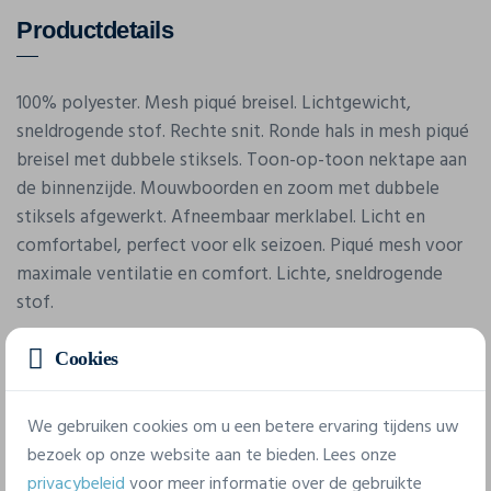
Productdetails
100% polyester. Mesh piqué breisel. Lichtgewicht,
sneldrogende stof. Rechte snit. Ronde hals in mesh piqué
breisel met dubbele stiksels. Toon-op-toon nektape aan
de binnenzijde. Mouwboorden en zoom met dubbele
stiksels afgewerkt. Afneembaar merklabel. Licht en
comfortabel, perfect voor elk seizoen. Piqué mesh voor
maximale ventilatie en comfort. Lichte, sneldrogende
stof.
Cookies
We gebruiken cookies om u een betere ervaring tijdens uw
bezoek op onze website aan te bieden. Lees onze
privacybeleid
voor meer informatie over de gebruikte