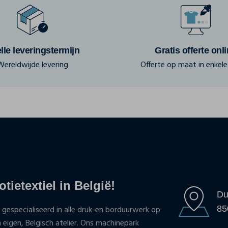
lle leveringstermijn
Gratis offerte onl
Wereldwijde levering
Offerte op maat in enkele 
tietextiel in België!
Du
85
 gespecialiseerd in alle druk-en borduurwerk op
n eigen, Belgisch atelier. Ons machinepark