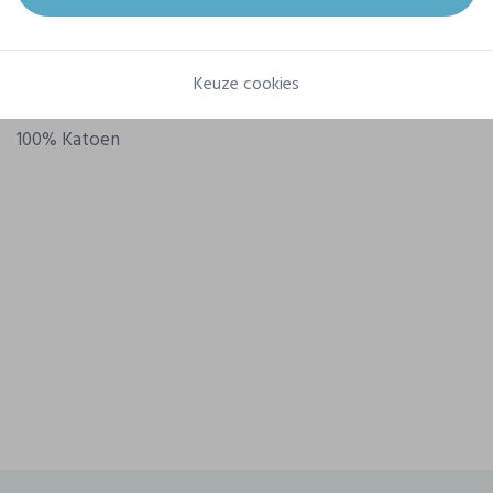
Referentie
IB311
Gram/m²
145 g/m²
Keuze cookies
Samenstelling
100% Katoen