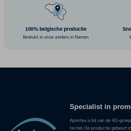
100% belgische productie
Sne
Bedrukt in onze ateliers in Namen
Specialist in promo
Aprintex is lid van de 4D-groep
textiel. De productie gebeurt i