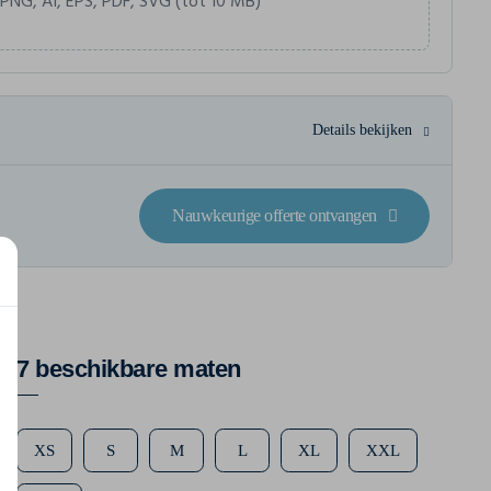
 PNG, AI, EPS, PDF, SVG (tot 10 MB)
Details bekijken
Nauwkeurige offerte ontvangen
7 beschikbare maten
XS
S
M
L
XL
XXL