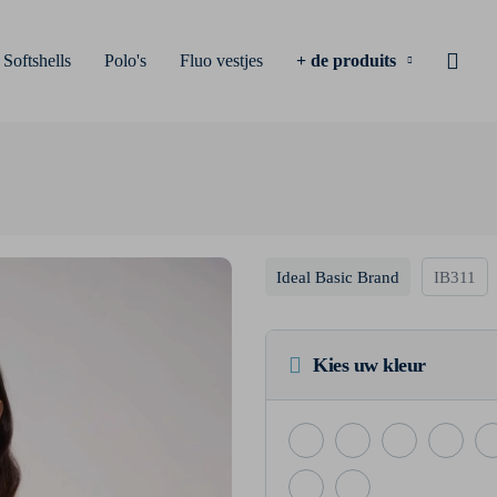
Softshells
Polo's
Fluo vestjes
+ de produits
Ideal Basic Brand
IB311
Kies uw kleur