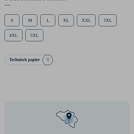
S
M
L
XL
XXL
3XL
4XL
5XL
Technisch papier