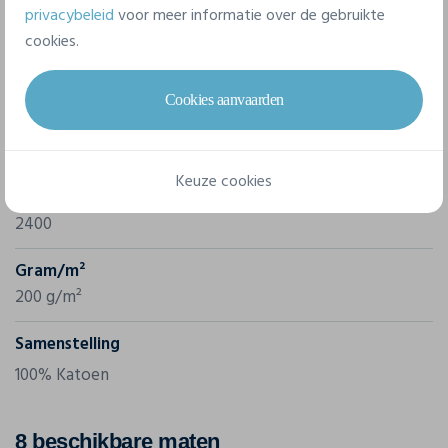
privacybeleid
voor meer informatie over de gebruikte
cookies.
Eigenschappen
Cookies aanvaarden
Merk
Gildan
Keuze cookies
Referentie
2400
Gram/m²
200 g/m²
Samenstelling
100% Katoen
8 beschikbare maten