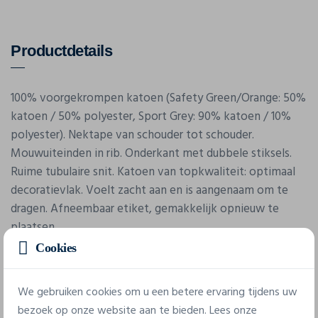
Productdetails
100% voorgekrompen katoen (Safety Green/Orange: 50%
katoen / 50% polyester, Sport Grey: 90% katoen / 10%
polyester). Nektape van schouder tot schouder.
Mouwuiteinden in rib. Onderkant met dubbele stiksels.
Ruime tubulaire snit. Katoen van topkwaliteit: optimaal
decoratievlak. Voelt zacht aan en is aangenaam om te
dragen. Afneembaar etiket, gemakkelijk opnieuw te
plaatsen.
Cookies
We gebruiken cookies om u een betere ervaring tijdens uw
bezoek op onze website aan te bieden. Lees onze