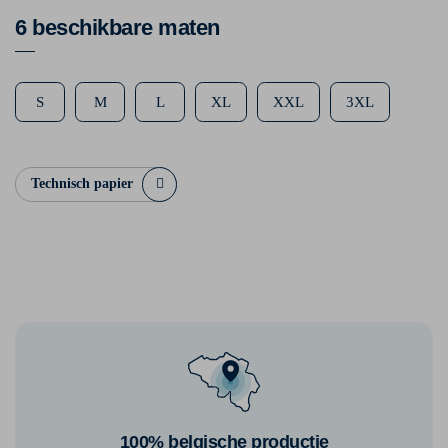
6 beschikbare maten
S
M
L
XL
XXL
3XL
Technisch papier
100% belgische productie