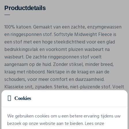
Productdetails
100% katoen. Gemaakt van een zachte, enzymgewassen
en ringgesponnen stof. Softstyle Midweight Fleece is
een stof met een hoge steekdichtheid voor een glad
bedrukkingsvlak en voorkomt pluizen wasbeurt na
wasbeurt. De zachte ringgesponnen stof voelt
aangenaam op de huid. Zonder stiksel, minder breed,
kraag met ribboord. Nektape in de kraag en aan de
schouders, voor meer comfort en duurzaamheid.
Klassieke snit, zijnaden. Sterke, niet-pluizende stof. Voelt
zacht aan, comfortabel om te dragen. Afneembaar
Cookies
etiket, gemakkelijk opnieuw te plaatsen.
We gebruiken cookies om u een betere ervaring tijdens uw
bezoek op onze website aan te bieden. Lees onze