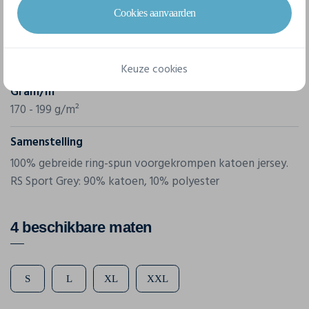
Gildan
Cookies aanvaarden
Referentie
4100L
Keuze cookies
Gram/m²
170 - 199 g/m²
Samenstelling
100% gebreide ring-spun voorgekrompen katoen jersey.
RS Sport Grey: 90% katoen, 10% polyester
4 beschikbare maten
S
L
XL
XXL