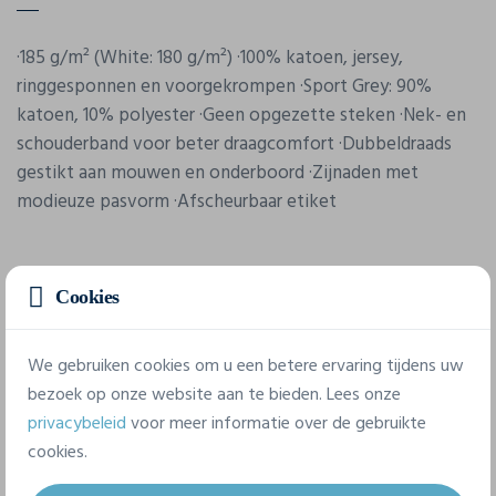
·185 g/m² (White: 180 g/m²) ·100% katoen, jersey,
ringgesponnen en voorgekrompen ·Sport Grey: 90%
katoen, 10% polyester ·Geen opgezette steken ·Nek- en
schouderband voor beter draagcomfort ·Dubbeldraads
gestikt aan mouwen en onderboord ·Zijnaden met
modieuze pasvorm ·Afscheurbaar etiket
Cookies
We gebruiken cookies om u een betere ervaring tijdens uw
bezoek op onze website aan te bieden. Lees onze
Eigenschappen
privacybeleid
voor meer informatie over de gebruikte
cookies.
Merk