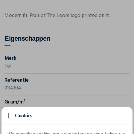
Modern fit. Fruit of The Loom logo printed on it.
Eigenschappen
Merk
Fol
Referentie
011430A
Gram/m²
150 g/m²
Cookies
5 beschikbare maten