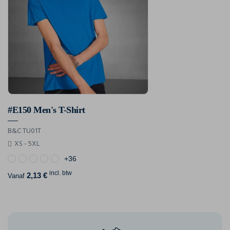
#E150 Men's T-Shirt
B&C TU01T
XS - 5XL
+36
incl. btw
2,13 €
Vanaf