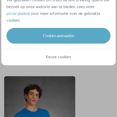
We gebruiken cookies om u een betere ervaring tijdens uw
bezoek op onze website aan te bieden. Lees onze
privacybeleid
voor meer informatie over de gebruikte
S
M
L
XL
XXL
cookies.
Cookies aanvaarden
Voor een complete stijl
Keuze cookies