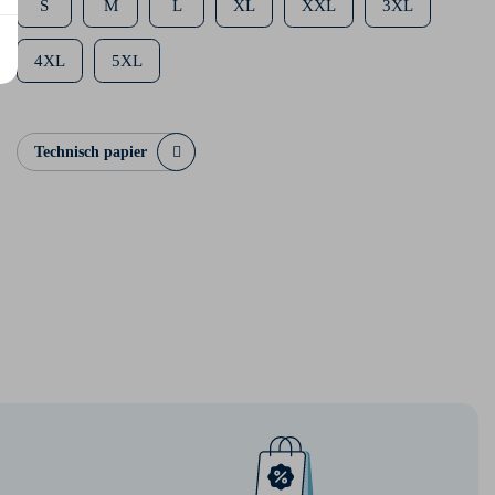
S
M
L
XL
XXL
3XL
4XL
5XL
Technisch papier