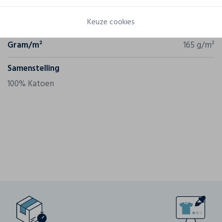
Referentie
61-036-0
Keuze cookies
Gram/m²
165 g/m²
Samenstelling
100% Katoen