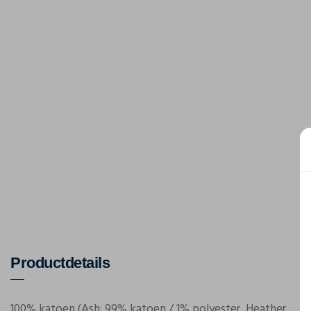
Productdetails
100% katoen (Ash: 99% katoen / 1% polyester, Heather