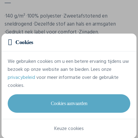
·140 g/m² ·100% polyester ·Zweetafstotend en
sneldrogend ·Dezelfde stof aan hals en armsgaten
·Gedrukt nek label voor comfort ·Zijnaden.
Cookies
We gebruiken cookies om u een betere ervaring tijdens uw
bezoek op onze website aan te bieden. Lees onze
privacybeleid
voor meer informatie over de gebruikte
cookies.
Eigenschappen
Cookies aanvaarden
Merk
Fol
Keuze cookies
Referentie