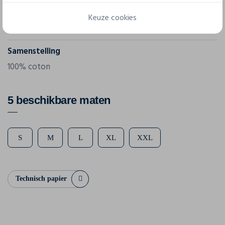
Gram/m²
Keuze cookies
145 g/m²
Samenstelling
100% coton
5 beschikbare maten
S
M
L
XL
XXL
Technisch papier