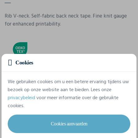
Rib V-neck. Self-fabric back neck tape. Fine knit gauge
for enhanced printability.
Cookies
Eigenschappen
We gebruiken cookies om u een betere ervaring tijdens uw
bezoek op onze website aan te bieden. Lees onze
privacybeleid
voor meer informatie over de gebruikte
Merk
cookies.
Fol
Referentie
Cookies aanvaarden
61-426-0