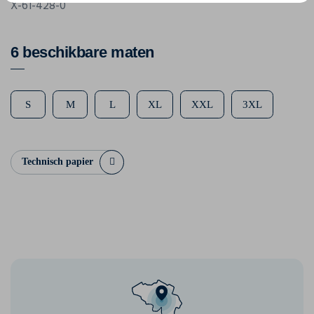
X-61-428-0
6 beschikbare maten
S
M
L
XL
XXL
3XL
Technisch papier