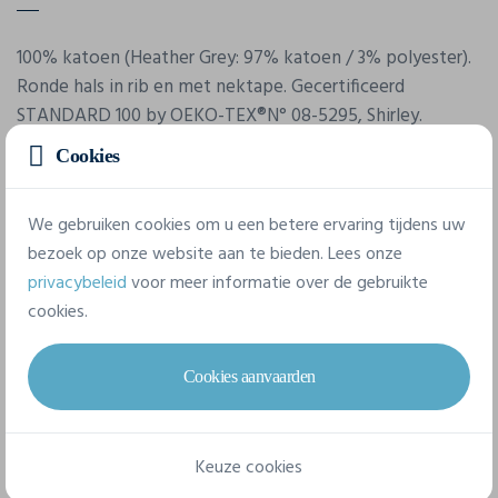
100% katoen (Heather Grey: 97% katoen / 3% polyester).
Ronde hals in rib en met nektape. Gecertificeerd
STANDARD 100 by OEKO-TEX®N° 08-5295, Shirley.
Cookies
We gebruiken cookies om u een betere ervaring tijdens uw
bezoek op onze website aan te bieden. Lees onze
privacybeleid
voor meer informatie over de gebruikte
cookies.
Eigenschappen
Cookies aanvaarden
Merk
Fol
Keuze cookies
Referentie