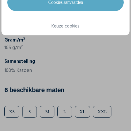
Cookies aanvaarden
Fol
Referentie
Keuze cookies
61-398-0
Gram/m²
165 g/m²
Samenstelling
100% Katoen
6 beschikbare maten
XS
S
M
L
XL
XXL