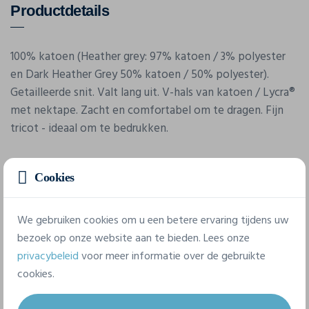
Productdetails
100% katoen (Heather grey: 97% katoen / 3% polyester
en Dark Heather Grey 50% katoen / 50% polyester).
Getailleerde snit. Valt lang uit. V-hals van katoen / Lycra®
met nektape. Zacht en comfortabel om te dragen. Fijn
tricot - ideaal om te bedrukken.
Cookies
We gebruiken cookies om u een betere ervaring tijdens uw
bezoek op onze website aan te bieden. Lees onze
privacybeleid
voor meer informatie over de gebruikte
Eigenschappen
cookies.
Merk