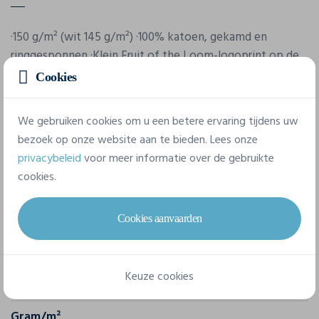
·150 g/m² (wit 145 g/m²) ·100% katoen, gekamd en
ringgesponnen ·Klein Fruit of the Loom-logoprint op de
borst ·Voelt zacht aan ·Ronde hals met ribkraag ·Nekband
Cookies
·Afscheurbaar etiket ·Ingezette mouwen ·Zijnaden
·Vrouwelijke pasvorm.
We gebruiken cookies om u een betere ervaring tijdens uw
bezoek op onze website aan te bieden. Lees onze
privacybeleid
voor meer informatie over de gebruikte
Eigenschappen
cookies.
Merk
Cookies aanvaarden
Fol
Referentie
Keuze cookies
011432J
Gram/m²