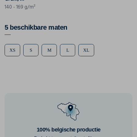
140 - 169 g/m²
5 beschikbare maten
XS
S
M
L
XL
100% belgische productie