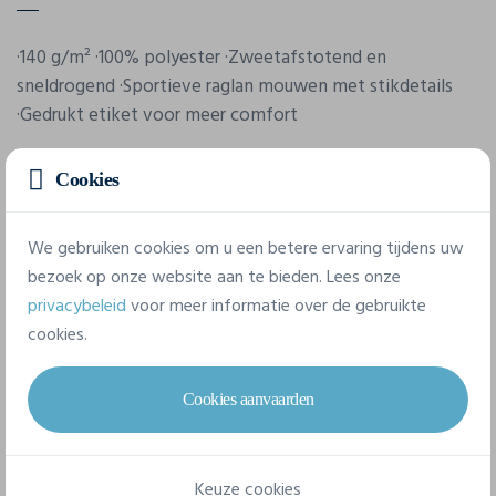
·140 g/m² ·100% polyester ·Zweetafstotend en
sneldrogend ·Sportieve raglan mouwen met stikdetails
·Gedrukt etiket voor meer comfort
Cookies
We gebruiken cookies om u een betere ervaring tijdens uw
bezoek op onze website aan te bieden. Lees onze
privacybeleid
voor meer informatie over de gebruikte
Eigenschappen
cookies.
Merk
Cookies aanvaarden
Fol
Referentie
Keuze cookies