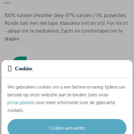
100% katoen (Heather Grey: 97% katoen / 3% polyester).
Ronde hals met nektape. Klassieke snit en stijl. Fijn tricot
- ideaal om te bedrukken. Zacht en comfortabel om te
dragen.
Cookies
We gebruiken cookies om u een betere ervaring tijdens uw
Eigenschappen
bezoek op onze website aan te bieden. Lees onze
privacybeleid
voor meer informatie over de gebruikte
cookies.
Merk
Fol
Cookies aanvaarden