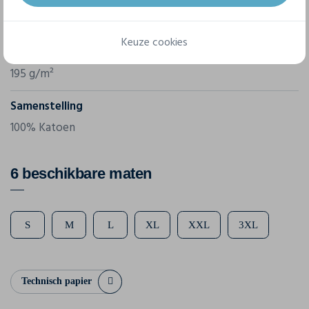
Referentie
61-212-0
Keuze cookies
Gram/m²
195 g/m²
Samenstelling
100% Katoen
6 beschikbare maten
S
M
L
XL
XXL
3XL
Technisch papier